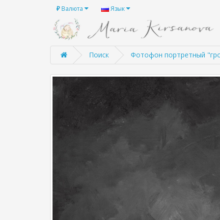
₽
Валюта
Язык
Поиск
Фотофон портретный "гр