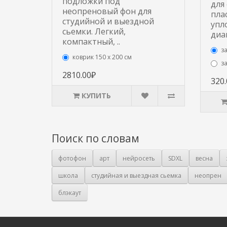
подложки под
для
неопреновый фон для
пла
студийной и выездной
упл
сьемки. Легкий,
диа
компактный, ..
з
коврик 150 х 200 см
з
2810.00₽
320
КУПИТЬ
Поиск по словам
фотофон
арт
нейросеть
SDXL
весна
школа
студийная и выездная сьемка
неопрен
блэкаут