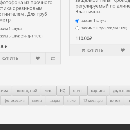
защелкой типа "крокод
 фотофона из прочного
регулируемый по длине
стика с резиновым
Эластичны..
отнителем . Для труб
метр..
зажим 1 штука
зажим 5 штук (скидка 10%)
ажим 1 штука
ажим 5 штук (скидка 10%)
110.00₽
.00₽
КУПИТЬ
КУПИТЬ
зима
новогодний
лето
HQ
осень
картина
двухстор
фотосессия
цветы
шары
поле
12 месяцев
венок
н