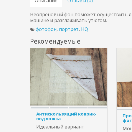
Описание
Отзывы (
0
)
Неопреновый фон поможет осуществить лю
машине и разглаживать утюгом.
фотофон
,
портрет
,
HQ
Рекомендуемые
Антискользящий коврик-
Про
подложка
фот
Идеальный вариант
Мощ