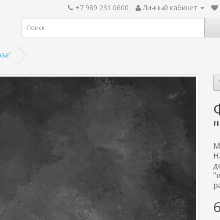
+7 989 231 0600
Личный кабинет
оза"
М
Н
д
"
р