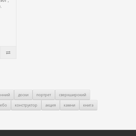
ил";
.
онний
доски
портрет
сверхширокий
ебо
конструктор
акция
камни
книга