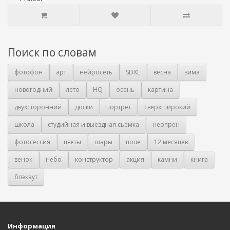
Поиск по словам
фотофон
арт
нейросеть
SDXL
весна
зима
новогодний
лето
HQ
осень
картина
двухсторонний
доски
портрет
сверхширокий
школа
студийная и выездная сьемка
неопрен
фотосессия
цветы
шары
поле
12 месяцев
венок
небо
конструктор
акция
камни
книга
блэкаут
Информация