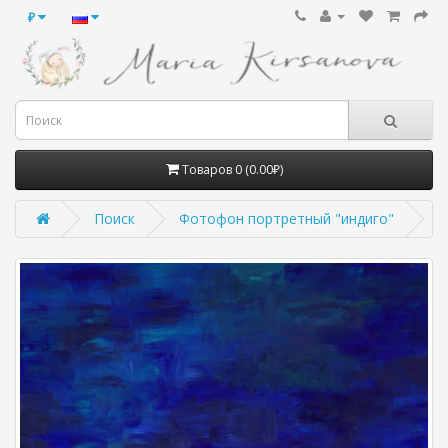
₽
Товаров 0 (0.00₽)
Поиск
Фотофон портретный "индиго"