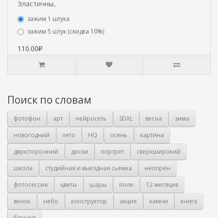
Эластичны..
зажим 1 штука
зажим 5 штук (скидка 10%)
110.00₽
Поиск по словам
фотофон
арт
нейросеть
SDXL
весна
зима
новогодний
лето
HQ
осень
картина
двухсторонний
доски
портрет
сверхширокий
школа
студийная и выездная сьемка
неопрен
фотосессия
цветы
шары
поле
12 месяцев
венок
небо
конструктор
акция
камни
книга
блэкаут