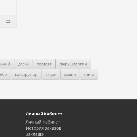
онний
доски
портрет
сверхширокий
ебо
конструктор
акция
камни
книга
Личный Кабинет
Личный Кабинет
История заказов
Закладки