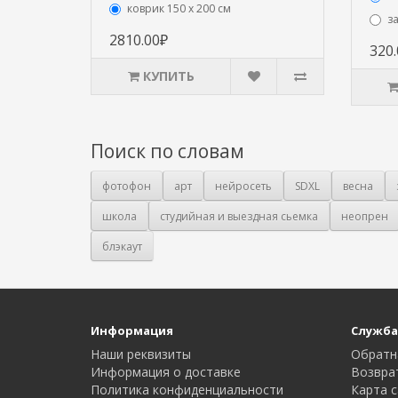
коврик 150 х 200 см
з
2810.00₽
320
КУПИТЬ
Поиск по словам
фотофон
арт
нейросеть
SDXL
весна
школа
студийная и выездная сьемка
неопрен
блэкаут
Информация
Служба
Наши реквизиты
Обратн
Информация о доставке
Возвра
Политика конфиденциальности
Карта с