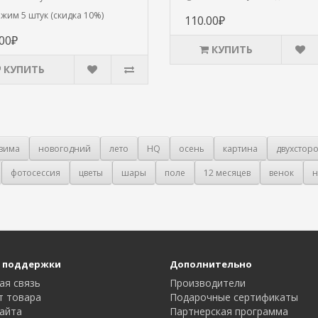
ажим 5 штук (скидка 10%)
110.00₽
.00₽
КУПИТЬ
КУПИТЬ
зима
новогодний
лето
HQ
осень
картина
двухстор
фотосессия
цветы
шары
поле
12 месяцев
венок
н
 поддержки
Дополнительно
ая связь
Производители
т товара
Подарочные сертификаты
айта
Партнерская программа