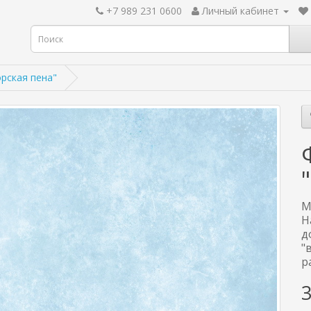
+7 989 231 0600
Личный кабинет
рская пена"
М
Н
д
"
р