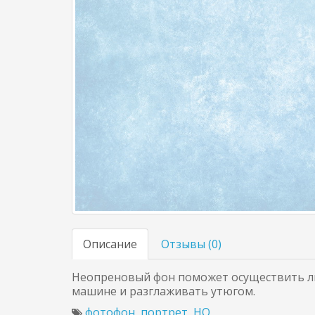
Описание
Отзывы (
0
)
Неопреновый фон поможет осуществить лю
машине и разглаживать утюгом.
фотофон
,
портрет
,
HQ