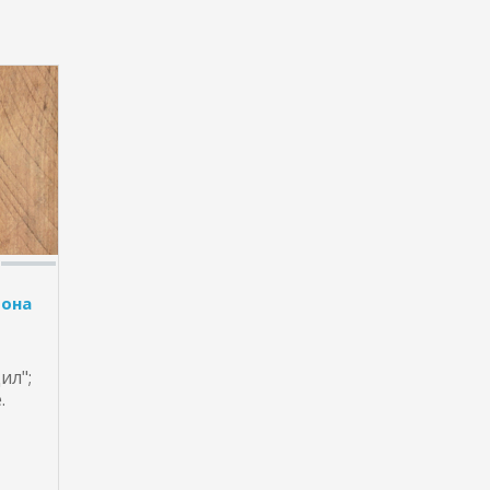
фона
ил";
.