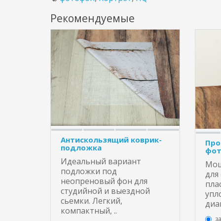
Рекомендуемые
Антискользящий коврик-
Про
подложка
фот
Идеальный вариант
Мощ
подложки под
для
неопреновый фон для
пла
студийной и выездной
упл
сьемки. Легкий,
диа
компактный, ..
з