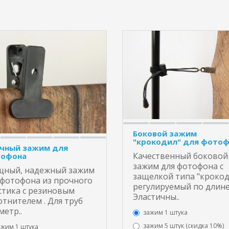
Боковой зажим
"крокодил" для фото
чный зажим для
Качественный боковой
офона
зажим для фотофона с
ный, надежный зажим
защелкой типа "крокод
 фотофона из прочного
регулируемый по длине
стика с резиновым
Эластичны..
отнителем . Для труб
метр..
зажим 1 штука
зажим 5 штук (скидка 10%)
ажим 1 штука