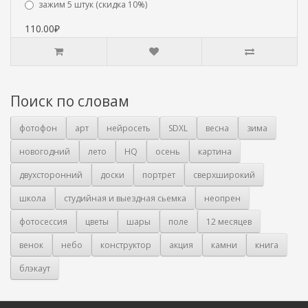
зажим 5 штук (скидка 10%)
110.00₽
Поиск по словам
фотофон
арт
нейросеть
SDXL
весна
зима
новогодний
лето
HQ
осень
картина
двухсторонний
доски
портрет
сверхширокий
школа
студийная и выездная сьемка
неопрен
фотосессия
цветы
шары
поле
12 месяцев
венок
небо
конструктор
акция
камни
книга
блэкаут