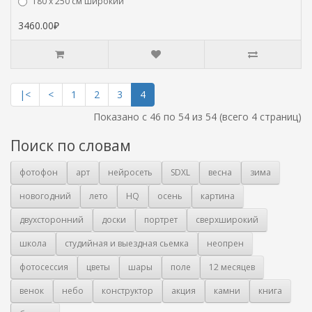
180 х 250 см широкий
3460.00₽
|<
<
1
2
3
4
Показано с 46 по 54 из 54 (всего 4 страниц)
Поиск по словам
фотофон
арт
нейросеть
SDXL
весна
зима
новогодний
лето
HQ
осень
картина
двухсторонний
доски
портрет
сверхширокий
школа
студийная и выездная сьемка
неопрен
фотосессия
цветы
шары
поле
12 месяцев
венок
небо
конструктор
акция
камни
книга