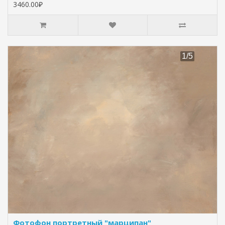
3460.00₽
Фотофон портретный "марципан"