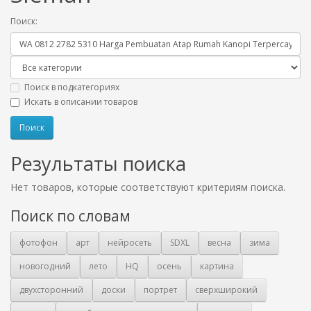
Поиск:
Поиск в подкатегориях
Искать в описании товаров
Результаты поиска
Нет товаров, которые соответствуют критериям поиска.
Поиск по словам
фотофон
арт
нейросеть
SDXL
весна
зима
новогодний
лето
HQ
осень
картина
двухсторонний
доски
портрет
сверхширокий