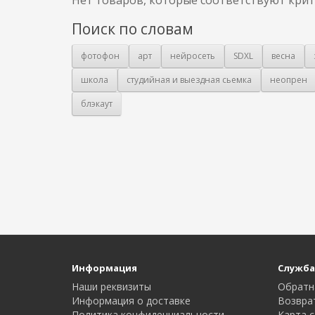
Поиск по словам
фотофон
арт
нейросеть
SDXL
весна
школа
студийная и выездная сьемка
неопрен
блэкаут
Информация
Служба
Наши реквизиты
Обратн
Информация о доставке
Возвра
Политика конфиденциальности
Карта с