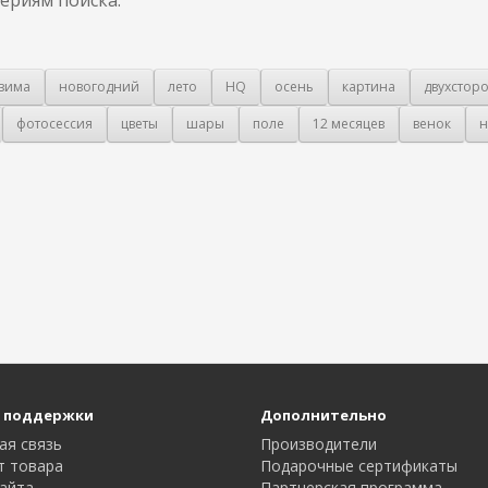
зима
новогодний
лето
HQ
осень
картина
двухстор
фотосессия
цветы
шары
поле
12 месяцев
венок
н
 поддержки
Дополнительно
ая связь
Производители
т товара
Подарочные сертификаты
айта
Партнерская программа