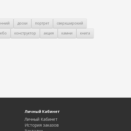
онний
доски
портрет
сверхширокий
ебо
конструктор
акция
камни
книга
Личный Кабинет
Личный Кабинет
История заказов
Закладки