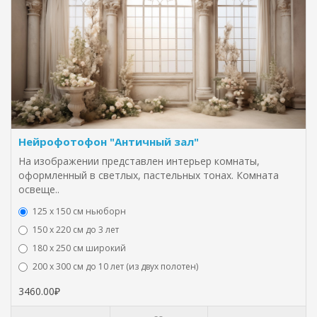
Нейрофотофон "Античный зал"
На изображении представлен интерьер комнаты,
оформленный в светлых, пастельных тонах. Комната
освеще..
125 x 150 см ньюборн
150 х 220 см до 3 лет
180 х 250 см широкий
200 х 300 см до 10 лет (из двух полотен)
3460.00₽