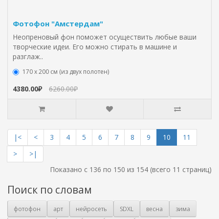
Фотофон "Амстердам"
Неопреновый фон поможет осуществить любые ваши
творческие идеи. Его можно стирать в машине и
разглаж..
170 х 200 см (из двух полотен)
4380.00₽
6260.00₽
|<
<
3
4
5
6
7
8
9
10
11
>
>|
Показано с 136 по 150 из 154 (всего 11 страниц)
Поиск по словам
фотофон
арт
нейросеть
SDXL
весна
зима