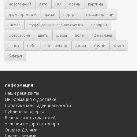
новогодний
лето
HQ
осень
картина
двухсторонний
доски
портрет
сверхширокий
школа
студийная и выездная сьемка
неопрен
фотосессия
цветы
шары
поле
12 месяцев
венок
небо
конструктор
акция
камни
книга
блэкаут
Информация
Наши реквизиты
Информация о доставке
Политика конфиденциальности
Публичная оферта
Безопасность платежей
Условия возврата товара
Оплата Долями
Плати Частями