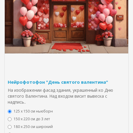
Нейрофотофон "День святого валентина"
На изображении фасад здания, украшенный ко Дню
святого Валентина. Над входом висит вывеска с
надпись..
125 x 150 см ньюборн
150 х 220 см до 3 лет
180 х 250 см широкий