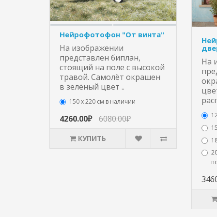
Нейрофотофон "От винта"
Ней
На изображении
две
представлен биплан,
На 
стоящий на поле с высокой
пре
травой. Самолёт окрашен
окр
в зелёный цвет ..
цве
рас
150 х 220 см в наличии
1
4260.00₽
6080.00₽
15
КУПИТЬ
1
20
п
346