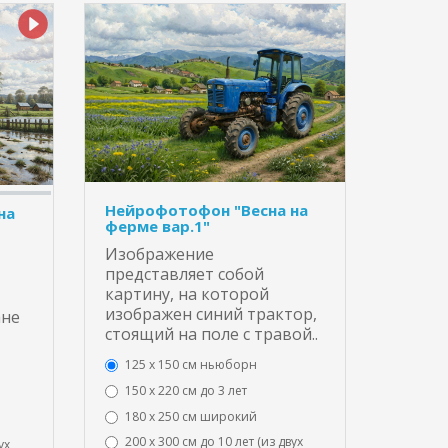
Нейрофотофон "Весна на
на
ферме вар.1"
Изображение
представляет собой
картину, на которой
изображен синий трактор,
ане
стоящий на поле с травой..
125 x 150 см ньюборн
150 х 220 см до 3 лет
180 х 250 см широкий
200 х 300 см до 10 лет (из двух
ух