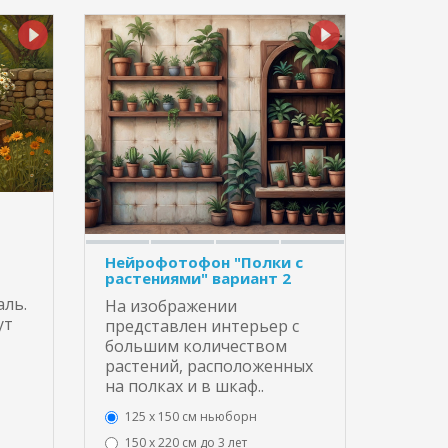
Нейрофотофон "Полки с
растениями" вариант 2
аль.
На изображении
ут
представлен интерьер с
большим количеством
растений, расположенных
на полках и в шкаф..
125 x 150 см ньюборн
150 х 220 см до 3 лет