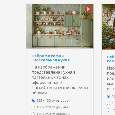
Нейрофотофон
Ней
"Пасхальная кухня"
кам
На изображении
Изо
представлена кухня в
пре
пастельных тонах,
или
оформленная к
мас
Пасхе.Стены кухни оклеены
в ст
обоями..
1
125 x 150 см ньюборн
15
150 х 220 см до 3 лет
1
180 х 250 см широкий