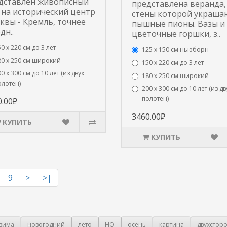
дставлен живописный
представлена веранда,
 на исторический центр
стены которой украша
квы - Кремль, точнее
пышные пионы. Вазы и
дн..
цветочные горшки, з..
0 х 220 см до 3 лет
125 x 150 см ньюборн
80 х 250 см широкий
150 х 220 см до 3 лет
0 х 300 см до 10 лет (из двух
180 х 250 см широкий
олотен)
200 х 300 см до 10 лет (из дв
полотен)
0.00₽
3460.00₽
КУПИТЬ
КУПИТЬ
9
>
>|
зима
новогодний
лето
HQ
осень
картина
двухстор