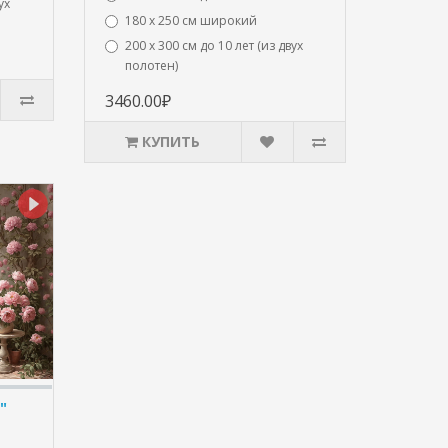
ух
180 х 250 см широкий
200 х 300 см до 10 лет (из двух
полотен)
3460.00₽
КУПИТЬ
"