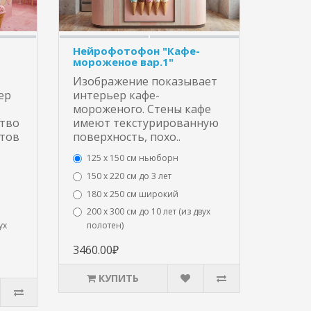
Нейрофотофон "Кафе-
мороженое вар.1"
Изображение показывает
ер
интерьер кафе-
мороженого. Стены кафе
тво
имеют текстурированную
нтов
поверхность, похо..
125 x 150 см ньюборн
150 х 220 см до 3 лет
180 х 250 см широкий
200 х 300 см до 10 лет (из двух
ух
полотен)
3460.00₽
КУПИТЬ