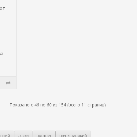
ют
ух
Показано с 46 по 60 из 154 (всего 11 страниц)
онний
доски
портрет
сверхширокий