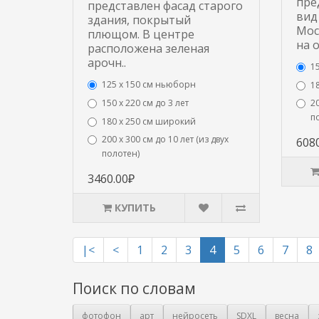
пре
представлен фасад старого
вид
здания, покрытый
Мос
плющом. В центре
на о
расположена зеленая
арочн..
15
125 x 150 см ньюборн
1
20
150 х 220 см до 3 лет
п
180 х 250 см широкий
200 х 300 см до 10 лет (из двух
608
полотен)
3460.00₽
КУПИТЬ
|<
<
1
2
3
4
5
6
7
8
Поиск по словам
фотофон
арт
нейросеть
SDXL
весна