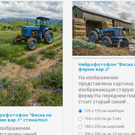
Нейрофотофон "Весна 
ферме вар.2"
На изображении
представлена картина,
изображающая старую
ферму.На переднем пл
стоит старый синий ..
125 x 150 см ньюборн
рофотофон "Весна на
150 х 220 см до 3 лет
ме вар.1" стена/пол
180 х 250 см широкий
изображении
дставлен синий
200 х 300 см до 10 лет (из дв