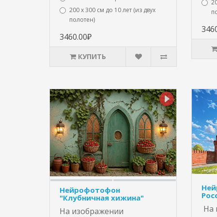
20
200 х 300 см до 10 лет (из двух
п
полотен)
346
3460.00₽
КУПИТЬ
Ней
Нейрофотофон
Рос
"Клубничная хижина"
На 
На изображении