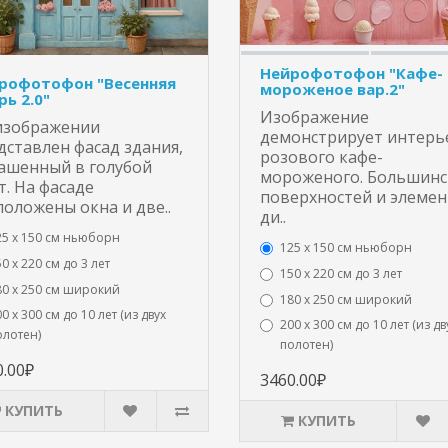
Нейрофотофон "Кафе-
рофотофон "Весенняя
мороженое вар.2"
рь 2.0"
Изображение
изображении
демонстрирует интерь
дставлен фасад здания,
розового кафе-
ашенный в голубой
мороженого. Большинс
т. На фасаде
поверхностей и элеме
положены окна и две..
ди..
25 x 150 см ньюборн
125 x 150 см ньюборн
0 х 220 см до 3 лет
150 х 220 см до 3 лет
80 х 250 см широкий
180 х 250 см широкий
0 х 300 см до 10 лет (из двух
200 х 300 см до 10 лет (из дв
олотен)
полотен)
0.00₽
3460.00₽
КУПИТЬ
КУПИТЬ