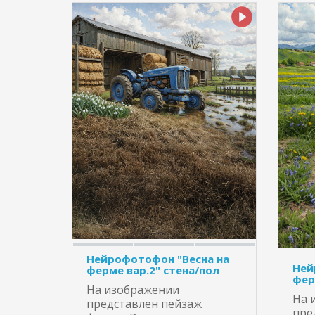
Нейрофотофон "Весна на
Ней
ферме вар.2" стена/пол
фер
На изображении
На 
представлен пейзаж
пре