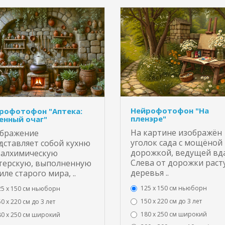
Нейрофотофон "На
рофотофон "Аптека:
пленэре"
енный очаг"
На картине изображён
бражение
уголок сада с мощёной
дставляет собой кухню
дорожкой, ведущей вд
 алхимическую
Слева от дорожки раст
терскую, выполненную
деревья ..
иле старого мира, ..
125 x 150 см ньюборн
25 x 150 см ньюборн
150 х 220 см до 3 лет
0 х 220 см до 3 лет
180 х 250 см широкий
80 х 250 см широкий