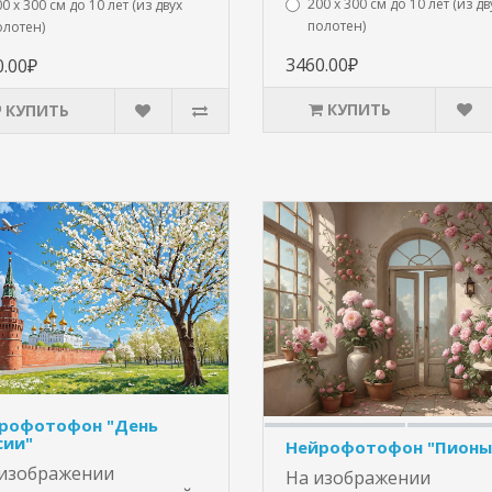
200 х 300 см до 10 лет (из дв
0 х 300 см до 10 лет (из двух
полотен)
олотен)
3460.00₽
0.00₽
КУПИТЬ
КУПИТЬ
рофотофон "День
сии"
Нейрофотофон "Пионы
изображении
На изображении