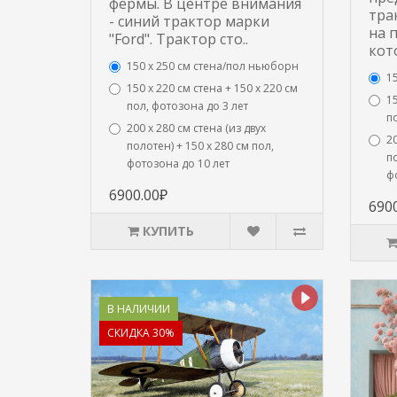
фермы. В центре внимания
тра
- синий трактор марки
на 
"Ford". Трактор сто..
кот
150 х 250 см стена/пол ньюборн
1
150 х 220 см стена + 150 х 220 см
15
пол, фотозона до 3 лет
по
200 х 280 см стена (из двух
20
полотен) + 150 х 280 см пол,
по
фотозона до 10 лет
ф
6900.00₽
690
КУПИТЬ
В НАЛИЧИИ
СКИДКА 30%