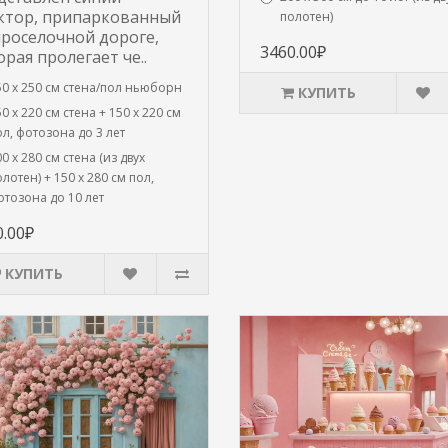
ктор, припаркованный
полотен)
проселочной дороге,
3460.00₽
орая пролегает че..
50 х 250 см стена/пол ньюборн
КУПИТЬ
0 х 220 см стена + 150 х 220 см
л, фотозона до 3 лет
0 х 280 см стена (из двух
лотен) + 150 х 280 см пол,
отозона до 10 лет
0.00₽
КУПИТЬ