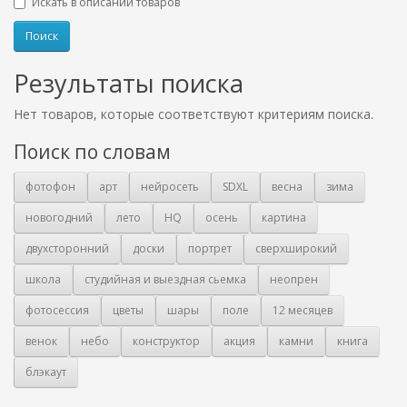
Искать в описании товаров
Результаты поиска
Нет товаров, которые соответствуют критериям поиска.
Поиск по словам
фотофон
арт
нейросеть
SDXL
весна
зима
новогодний
лето
HQ
осень
картина
двухсторонний
доски
портрет
сверхширокий
школа
студийная и выездная сьемка
неопрен
фотосессия
цветы
шары
поле
12 месяцев
венок
небо
конструктор
акция
камни
книга
блэкаут