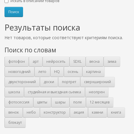
Искать в описании товаров
Результаты поиска
Нет товаров, которые соответствуют критериям поиска.
Поиск по словам
фотофон
арт
нейросеть
SDXL
весна
зима
новогодний
лето
HQ
осень
картина
двухсторонний
доски
портрет
сверхширокий
школа
студийная и выездная сьемка
неопрен
фотосессия
цветы
шары
поле
12 месяцев
венок
небо
конструктор
акция
камни
книга
блэкаут