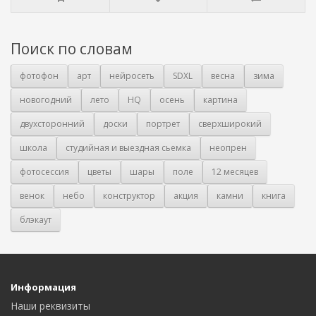
Поиск по словам
фотофон
арт
нейросеть
SDXL
весна
зима
новогодний
лето
HQ
осень
картина
двухсторонний
доски
портрет
сверхширокий
школа
студийная и выездная сьемка
неопрен
фотосессия
цветы
шары
поле
12 месяцев
венок
небо
конструктор
акция
камни
книга
блэкаут
Информация
Наши реквизиты