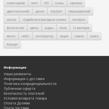
новогодний
лето
HQ
осень
картина
двухсторонний
доски
портрет
сверхширокий
школа
студийная и выездная сьемка
неопрен
фотосессия
цветы
шары
поле
12 месяцев
венок
небо
конструктор
акция
камни
книга
блэкаут
Информация
Наши реквизиты
Информация о доставке
Политика конфиденциальности
Публичная оферта
Безопасность платежей
Условия возврата товара
Оплата Долями
Плати Частями