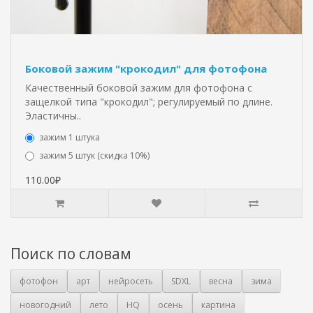
Боковой зажим "крокодил" для фотофона
Качественный боковой зажим для фотофона с
защелкой типа "крокодил"; регулируемый по длине.
Эластичны..
зажим 1 штука
зажим 5 штук (скидка 10%)
110.00₽
Поиск по словам
фотофон
арт
нейросеть
SDXL
весна
зима
новогодний
лето
HQ
осень
картина