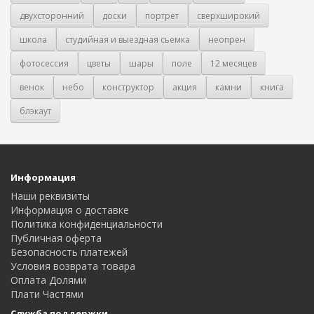
двухсторонний
доски
портрет
сверхширокий
школа
студийная и выездная сьемка
неопрен
фотосессия
цветы
шары
поле
12 месяцев
венок
небо
конструктор
акция
камни
книга
блэкаут
Информация
Наши реквизиты
Информация о доставке
Политика конфиденциальности
Публичная оферта
Безопасность платежей
Условия возврата товара
Оплата Долями
Плати Частями
Служба поддержки