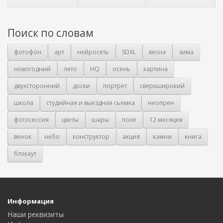
Поиск по словам
фотофон
арт
нейросеть
SDXL
весна
зима
новогодний
лето
HQ
осень
картина
двухсторонний
доски
портрет
сверхширокий
школа
студийная и выездная сьемка
неопрен
фотосессия
цветы
шары
поле
12 месяцев
венок
небо
конструктор
акция
камни
книга
блэкаут
Информация
Наши реквизиты