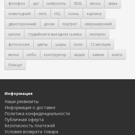
фотофон
арт
нейросеть
SDXL
весна
зима
новогодний
лето
HQ
осень
картина
двухсторонний
доски
портрет
сверхширокий
школа
студийная и выездная сьемка
неопрен
фотосессия
цветы
шары
поле
12 месяцев
венок
небо
конструктор
акция
камни
книга
блэкаут
Информация
Наши реквизиты
Информация о доставке
Политика конфиденциальности
Публичная оферта
Безопасность платежей
Условия возврата товара