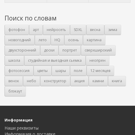
Поиск по словам
фотофон
арт
нейросеть
SDXL
весна
зима
новогодний
лето
HQ
осень
картина
двухсторонний
доски
портрет
сверхширокий
школа
студийная и выездная сьемка
неопрен
фотосессия
цветы
шары
поле
12 месяцев
венок
небо
конструктор
акция
камни
книга
блэкаут
Информация
Наши реквизиты
Информация о доставке