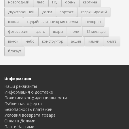
новогодний
лето
HQ
осень
картина
двухсторонний
доски
портрет
сверхширокий
школа
студийная и выездная сьемка
неопрен
фотосессия
цветы
шары
поле
12 месяцев
венок
небо
конструктор
акция
камни
книга
блэкаут
Информация
Наши реквизиты
Информация о доставке
Политика конфиденциальности
Публичная оферта
Безопасность платежей
Условия возврата товара
Оплата Долями
Плати Частями