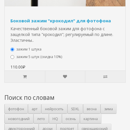
Боковой зажим "крокодил" для фотофона
Качественный боковой зажим для фотофона с
защелкой типа "крокодил"; регулируемый по длине.
Эластичны..
зажим 1 штука
зажим 5 штук (скидка 10%)
110.00₽
Поиск по словам
фотофон
арт
нейросеть
SDXL
весна
зима
новогодний
лето
HQ
осень
картина
двухсторонний
доски
портрет
сверхширокий