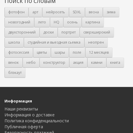
Поиск по словам
фотофон
арт
нейросеть
SDXL
весна
зима
новогодний
лето
HQ
осень
картина
двухсторонний
доски
портрет
сверхширокий
школа
студийная и выездная сьемка
неопрен
фотосессия
цветы
шары
поле
12 месяцев
венок
небо
конструктор
акция
камни
книга
блэкаут
Информация
Наши реквизиты
Информация о доставке
Политика конфиденциальности
Публичная оферта
Безопасность платежей