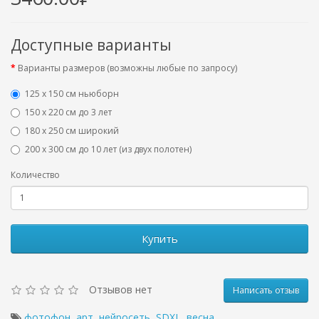
Доступные варианты
Варианты размеров (возможны любые по запросу)
125 x 150 см ньюборн
150 х 220 см до 3 лет
180 х 250 см широкий
200 х 300 см до 10 лет (из двух полотен)
Количество
Купить
Отзывов нет
Написать отзыв
фотофон
,
арт
,
нейросеть
,
SDXL
,
весна