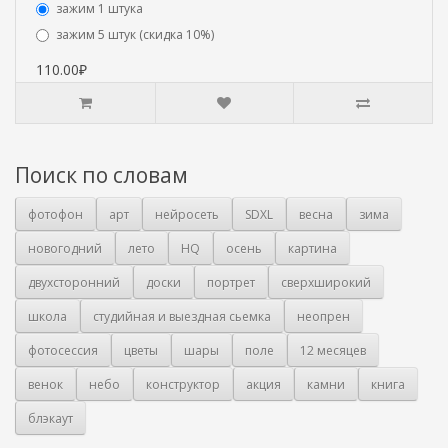
зажим 1 штука
зажим 5 штук (скидка 10%)
110.00₽
Поиск по словам
фотофон
арт
нейросеть
SDXL
весна
зима
новогодний
лето
HQ
осень
картина
двухсторонний
доски
портрет
сверхширокий
школа
студийная и выездная сьемка
неопрен
фотосессия
цветы
шары
поле
12 месяцев
венок
небо
конструктор
акция
камни
книга
блэкаут