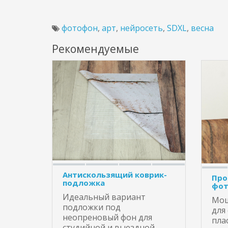
фотофон
,
арт
,
нейросеть
,
SDXL
,
весна
Рекомендуемые
Антискользящий коврик-
Про
подложка
фот
Идеальный вариант
Мощ
подложки под
для
неопреновый фон для
пла
студийной и выездной