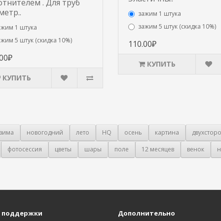
отнителем . Для труб
метр..
зажим 1 штука
зажим 5 штук (скидка 10%)
ажим 1 штука
ажим 5 штук (скидка 10%)
110.00₽
.00₽
КУПИТЬ
КУПИТЬ
зима
новогодний
лето
HQ
осень
картина
двухстор
фотосессия
цветы
шары
поле
12 месяцев
венок
н
 поддержки
Дополнительно