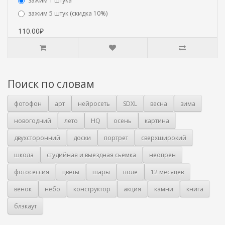
зажим 1 штука
зажим 5 штук (скидка 10%)
110.00₽
Поиск по словам
фотофон
арт
нейросеть
SDXL
весна
зима
новогодний
лето
HQ
осень
картина
двухсторонний
доски
портрет
сверхширокий
школа
студийная и выездная сьемка
неопрен
фотосессия
цветы
шары
поле
12 месяцев
венок
небо
конструктор
акция
камни
книга
блэкаут