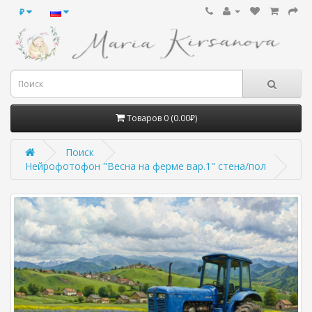
₽
Товаров 0 (0.00₽)
Поиск
Нейрофотофон "Весна на ферме вар.1" стена/пол