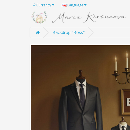
₽
Currency
Language
Backdrop "Boss"