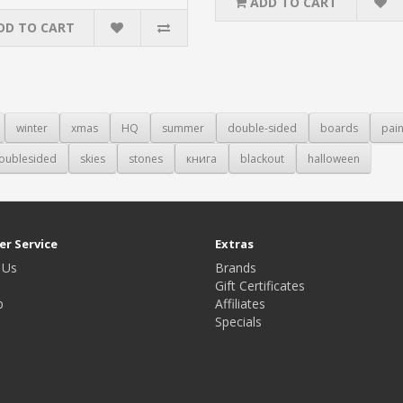
ADD TO CART
DD TO CART
winter
xmas
HQ
summer
double-sided
boards
pain
oublesided
skies
stones
книга
blackout
halloween
r Service
Extras
 Us
Brands
Gift Certificates
p
Affiliates
Specials