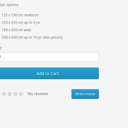
Size options
125 x 150 cm newborn
150 x 220 cm up to 3 yo
180 x 250 cm wide
200 x 300 cm up to 10 yo (two pieces)
y
Add to Cart
No reviews
Write review