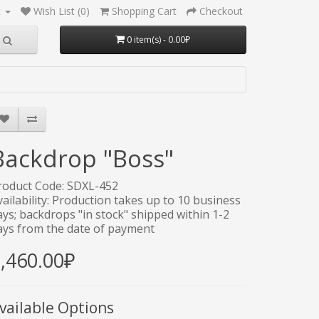
t
Wish List (0)
Shopping Cart
Checkout
0 item(s) - 0.00₽
Backdrop "Boss"
roduct Code: SDXL-452
vailability: Production takes up to 10 business
ays; backdrops "in stock" shipped within 1-2
ays from the date of payment
,460.00₽
vailable Options