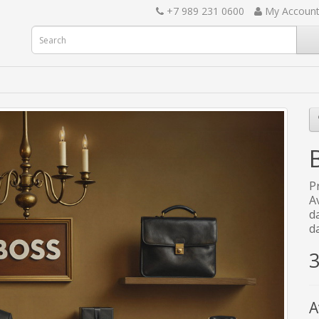
+7 989 231 0600
My Accoun
P
A
d
d
3
A