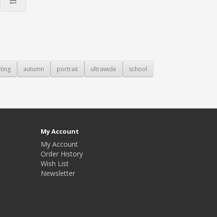
ting
autumn
portrait
ultrawide
school
My Account
My Account
Order History
Wish List
Newsletter