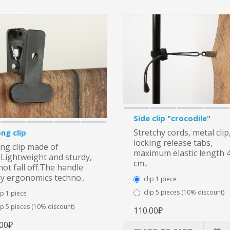
Side clip "crocodile"
Stretchy cords, metal clip
ng clip
locking release tabs,
ng clip made of
maximum elastic length 
Lightweight and sturdy,
cm..
 not fall off.The handle
y ergonomics techno..
clip 1 piece
clip 5 pieces (10% discount)
ip 1 piece
ip 5 pieces (10% discount)
110.00₽
.00₽