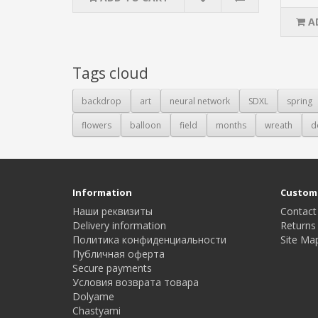
A
Tags cloud
backdrop
art
neural network
SDXL
spring
flowers
balloon
field
months
wreath
d
Information
Custome
Наши реквизиты
Contact
Delivery information
Returns
Политика конфиденциальности
Site Ma
Публичная оферта
Secure payments
Условия возврата товара
Dolyame
Сhastyami