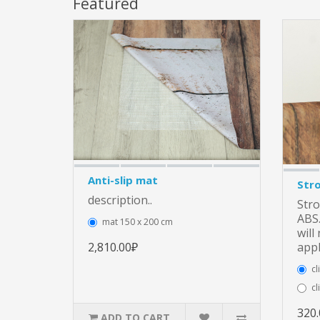
Featured
Anti-slip mat
Stro
description..
Stro
ABS.
mat 150 x 200 cm
will
2,810.00₽
appl
cl
cl
320
ADD TO CART