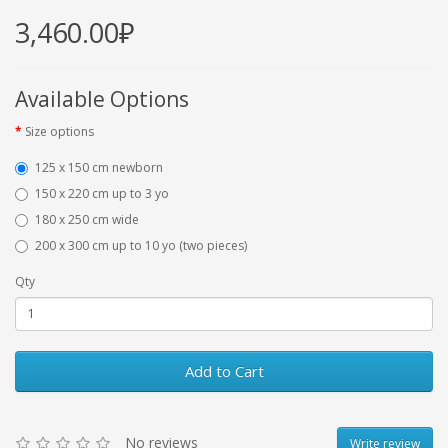
3,460.00₽
Available Options
Size options
125 x 150 cm newborn
150 x 220 cm up to 3 yo
180 x 250 cm wide
200 x 300 cm up to 10 yo (two pieces)
Qty
Add to Cart
No reviews
Write review