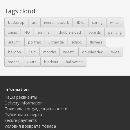
Tags cloud
backdrop
art
neural network
SDXL
spring
winter
xmas
HQ
summer
double-sided
boards
painting
autumn
portrait
ultrawide
school
flowers
balloon
field
months
wreath
doublesided
skies
stones
книга
blackout
halloween
Information
Наши реквизиты
Delivery information
Политика конфиденциальности
Публичная оферта
Secure payments
Условия возврата товара