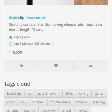
Side clip "crocodile"
Stretchy cords, metal clip, locking release tabs, maximum
elastic length 40 cm..
clip 1 piece
clip 5 pieces (10% discount)
110.00₽
Tags cloud
backdrop
art
neural network
SDXL
spring
winter
xmas
HQ
summer
double-sided
boards
painting
autumn
portrait
ultrawide
school
flowers