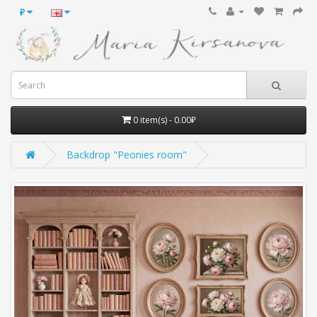
₽
0 item(s) - 0.00₽
Backdrop "Peonies room"