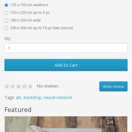
125 x 150 cm newborn
150 x 220 cm up to 3 yo
180 x 250 cm wide
200 x 300 cm up to 10 yo (two pieces)
Qty
Add to Cart
No reviews
Write review
Tags:
art
,
backdrop
,
neural network
Featured