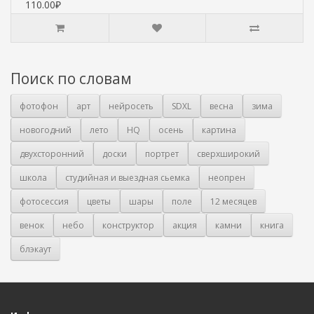
110.00₽
Поиск по словам
фотофон
арт
нейросеть
SDXL
весна
зима
новогодний
лето
HQ
осень
картина
двухсторонний
доски
портрет
сверхширокий
школа
студийная и выездная сьемка
неопрен
фотосессия
цветы
шары
поле
12 месяцев
венок
небо
конструктор
акция
камни
книга
блэкаут