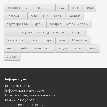
фотофон
арт
нейросеть
SDXL
весна
зима
новогодний
лето
HQ
осень
картина
двухсторонний
доски
портрет
сверхширокий
школа
студийная и выездная сьемка
неопрен
фотосессия
цветы
шары
поле
12 месяцев
венок
небо
конструктор
акция
камни
книга
блэкаут
Информация
Наши реквизиты
Информация о доставке
Политика конфиденциальности
Публичная оферта
Безопасность платежей