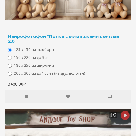
Нейрофотофон "Полка с мимишками светлая
2.0"
125 x 150 см ньюборн
150 х 220 см до 3 лет
180 х 250 см широкий
200 х 300 см до 10 лет (из двух полотен)
3460.00₽