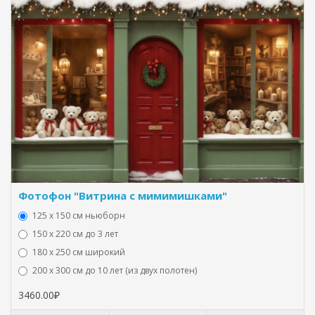
Фотофон "Витрина с мимимишками"
125 x 150 см ньюборн
150 х 220 см до 3 лет
180 х 250 см широкий
200 х 300 см до 10 лет (из двух полотен)
3460.00₽