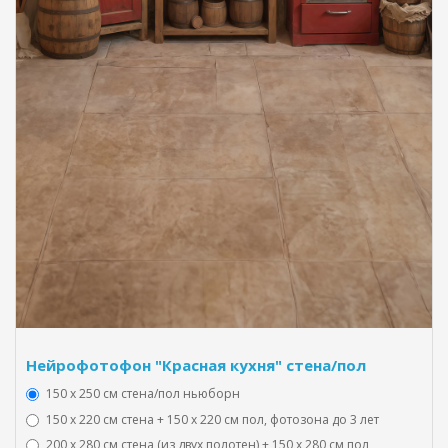
Нейрофотофон "Красная кухня" стена/пол
150 х 250 см стена/пол ньюборн
150 х 220 см стена + 150 х 220 см пол, фотозона до 3 лет
200 х 280 см стена (из двух полотен) + 150 х 280 см пол,