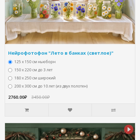
Нейрофотофон "Лето в банках (светлое)"
125 x 150 см ньюборн
150 х 220 см до 3 лет
180 х 250 см широкий
200 х 300 см до 10 лет (из двух полотен)
2760.00₽
3450.00₽