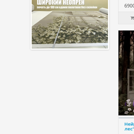
690
Ней
лес