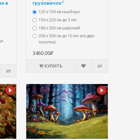
а в
грузовичок"
125 x 150 см ньюборн
150 х 220 см до 3 лет
180 х 250 см широкий
200 х 300 см до 10 лет (из двух
ух
полотен)
3460.00₽
КУПИТЬ