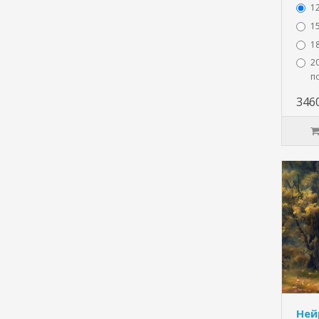
1
15
1
20
п
346
Ней