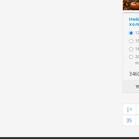
Ней
хол
1
15
1
20
п
346
|<
35