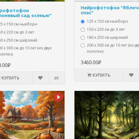
Нейрофотофон "Яблоч
рофотофон
спас"
лоневый сад осенью"
125 x 150 см ньюборн
25 x 150 см ньюборн
150 х 220 см до 3 лет
0 х 220 см до 3 лет
180 х 250 см широкий
80 х 250 см широкий
200 х 300 см до 10 лет (из дв
0 х 300 см до 10 лет (из двух
полотен)
олотен)
3460.00₽
0.00₽
КУПИТЬ
КУПИТЬ