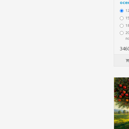
осе
1
15
1
20
п
346