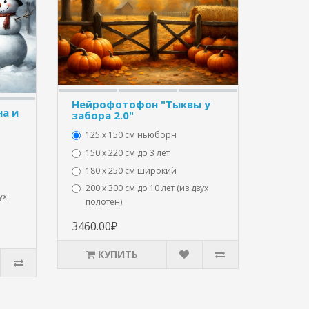
Нейрофотофон "Тыквы у
а и
забора 2.0"
125 x 150 см ньюборн
150 х 220 см до 3 лет
180 х 250 см широкий
200 х 300 см до 10 лет (из двух
ух
полотен)
3460.00₽
КУПИТЬ