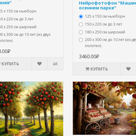
нняя"
Нейрофотофон "Машин
осеннем парке"
25 x 150 см ньюборн
125 x 150 см ньюборн
0 х 220 см до 3 лет
150 х 220 см до 3 лет
80 х 250 см широкий
180 х 250 см широкий
0 х 300 см до 10 лет (из двух
200 х 300 см до 10 лет (из дв
олотен)
полотен)
0.00₽
3460.00₽
КУПИТЬ
КУПИТЬ