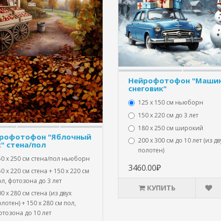
Нейрофотофон "Машин
снеговик"
125 x 150 см ньюборн
150 х 220 см до 3 лет
180 х 250 см широкий
рофотофон "Яблочный
200 х 300 см до 10 лет (из дв
с" стена/пол
полотен)
50 х 250 см стена/пол ньюборн
3460.00₽
0 х 220 см стена + 150 х 220 см
л, фотозона до 3 лет
КУПИТЬ
0 х 280 см стена (из двух
лотен) + 150 х 280 см пол,
отозона до 10 лет