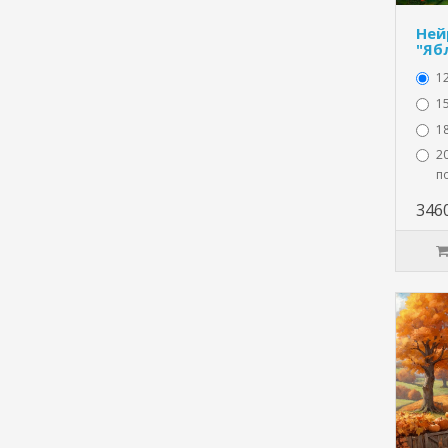
Ней
"Яб
1
15
1
20
п
346