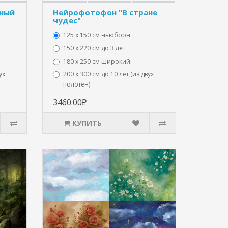
Нейрофотофон "В стране
ный
чудес"
125 x 150 см ньюборн
150 х 220 см до 3 лет
180 х 250 см широкий
200 х 300 см до 10 лет (из двух
ух
полотен)
3460.00₽
КУПИТЬ