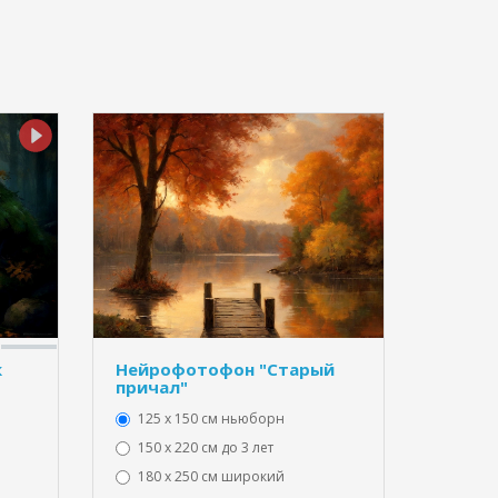
к
Нейрофотофон "Старый
причал"
125 x 150 см ньюборн
150 х 220 см до 3 лет
180 х 250 см широкий