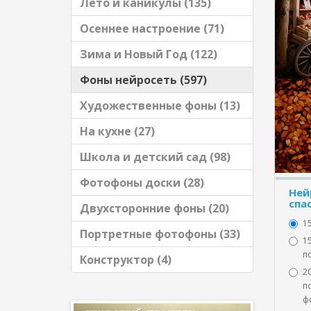
Лето и каникулы (135)
Осеннее настроение (71)
Зима и Новый Год (122)
Фоны нейросеть (597)
Художественные фоны (13)
На кухне (27)
Школа и детский сад (98)
Фотофоны доски (28)
Ней
спа
Двухсторонние фоны (20)
1
Портретные фотофоны (33)
15
по
Конструктор (4)
20
по
ф