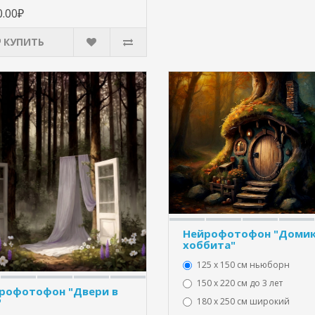
0.00₽
КУПИТЬ
Нейрофотофон "Доми
хоббита"
125 x 150 см ньюборн
150 х 220 см до 3 лет
рофотофон "Двери в
"
180 х 250 см широкий