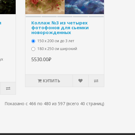
я
Коллаж №3 из четырех
фотофонов для сьемки
новорожденных
150 х 200 см до 3 лет
180 х 250 см широкий
5530.00₽
ух
КУПИТЬ
Показано с 466 по 480 из 597 (всего 40 страниц)