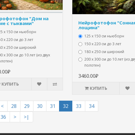
рофотофон "Дом на
Нейрофотофон "Сонна
ме с тыквами"
лощина"
25 x 150 см ньюборн
125 x 150 см ньюборн
0 х 220 см до 3 лет
150 х 220 см до 3 лет
80 х 250 см широкий
180 х 250 см широкий
0 х 300 см до 10 лет (из двух
200 х 300 см до 10 лет (из дв
олотен)
полотен)
0.00₽
3460.00₽
КУПИТЬ
КУПИТЬ
<
28
29
30
31
32
33
34
36
>
>|