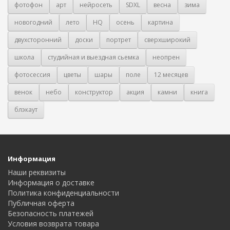
фотофон
арт
нейросеть
SDXL
весна
зима
новогодний
лето
HQ
осень
картина
двухсторонний
доски
портрет
сверхширокий
школа
студийная и выездная сьемка
неопрен
фотосессия
цветы
шары
поле
12 месяцев
венок
небо
конструктор
акция
камни
книга
блэкаут
Информация
Наши реквизиты
Информация о доставке
Политика конфиденциальности
Публичная оферта
Безопасность платежей
Условия возврата товара