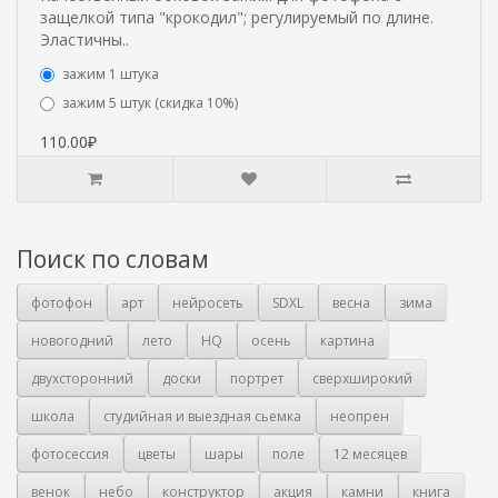
защелкой типа "крокодил"; регулируемый по длине.
Эластичны..
зажим 1 штука
зажим 5 штук (скидка 10%)
110.00₽
Поиск по словам
фотофон
арт
нейросеть
SDXL
весна
зима
новогодний
лето
HQ
осень
картина
двухсторонний
доски
портрет
сверхширокий
школа
студийная и выездная сьемка
неопрен
фотосессия
цветы
шары
поле
12 месяцев
венок
небо
конструктор
акция
камни
книга