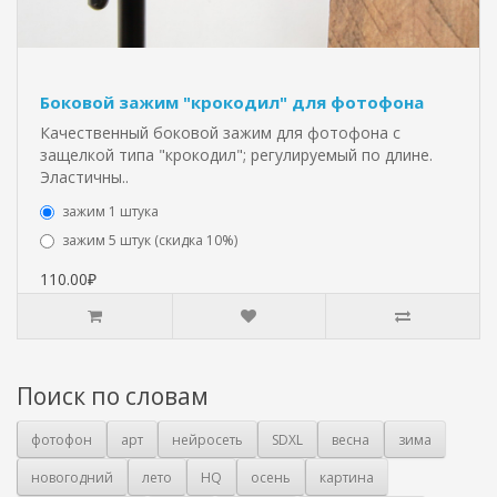
Боковой зажим "крокодил" для фотофона
Качественный боковой зажим для фотофона с
защелкой типа "крокодил"; регулируемый по длине.
Эластичны..
зажим 1 штука
зажим 5 штук (скидка 10%)
110.00₽
Поиск по словам
фотофон
арт
нейросеть
SDXL
весна
зима
новогодний
лето
HQ
осень
картина