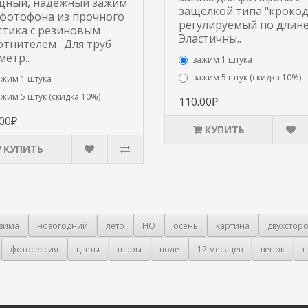
ный, надежный зажим
защелкой типа "крокод
 фотофона из прочного
регулируемый по длине
стика с резиновым
Эластичны..
отнителем . Для труб
метр..
зажим 1 штука
зажим 5 штук (скидка 10%)
ажим 1 штука
ажим 5 штук (скидка 10%)
110.00₽
.00₽
КУПИТЬ
КУПИТЬ
зима
новогодний
лето
HQ
осень
картина
двухстор
фотосессия
цветы
шары
поле
12 месяцев
венок
н