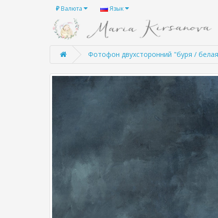
₽
Валюта
Язык
Фотофон двухсторонний "буря / белая