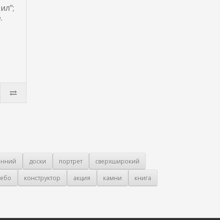
ил";
.
онний
доски
портрет
сверхширокий
ебо
конструктор
акция
камни
книга