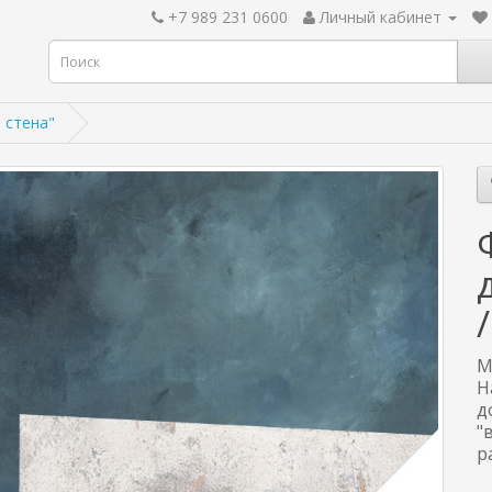
+7 989 231 0600
Личный кабинет
 стена"
М
Н
д
"
р