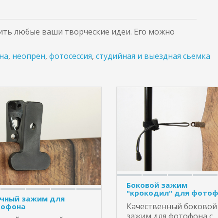
ть любые ваши творческие идеи. Его можно
на
,
неопрен
,
фотосессия
,
студийная и выездная сьемка
Боковой зажим
"крокодил" для фото
чный зажим для
Качественный боковой
офона
зажим для фотофона с