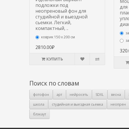
Мощ
подложки под
для
неопреновый фон для
пла
студийной и выездной
упл
сьемки. Легкий,
диа
компактный, ..
з
коврик 150 х 200 см
з
2810.00₽
320
КУПИТЬ
Поиск по словам
фотофон
арт
нейросеть
SDXL
весна
школа
студийная и выездная сьемка
неопрен
блэкаут