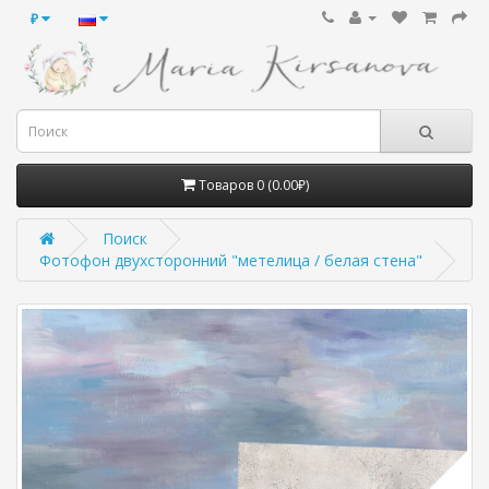
₽
Товаров 0 (0.00₽)
Поиск
Фотофон двухсторонний "метелица / белая стена"