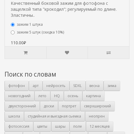
Качественный боковой зажим для фотофона с
защелкой типа "крокодил"; регулируемый по длине.
Эластичны..
зажим 1 штука
зажим 5 штук (скидка 10%)
110.00₽
Поиск по словам
фотофон
арт
нейросеть
SDXL
весна
зима
новогодний
лето
HQ
осень
картина
двухсторонний
доски
портрет
сверхширокий
школа
студийная и выездная сьемка
неопрен
фотосессия
цветы
шары
поле
12 месяцев