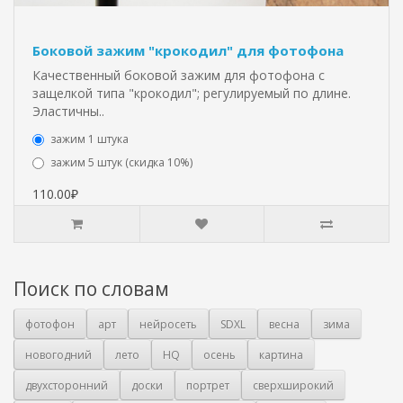
Боковой зажим "крокодил" для фотофона
Качественный боковой зажим для фотофона с
защелкой типа "крокодил"; регулируемый по длине.
Эластичны..
зажим 1 штука
зажим 5 штук (скидка 10%)
110.00₽
Поиск по словам
фотофон
арт
нейросеть
SDXL
весна
зима
новогодний
лето
HQ
осень
картина
двухсторонний
доски
портрет
сверхширокий