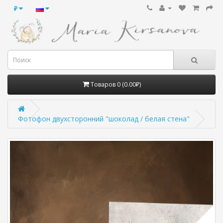
₽
Товаров 0 (0.00₽)
Фотофон двухсторонний "шоколад / белая стена"