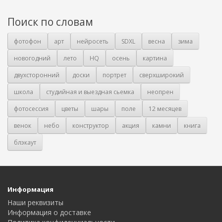
Поиск по словам
фотофон
арт
нейросеть
SDXL
весна
зима
новогодний
лето
HQ
осень
картина
двухсторонний
доски
портрет
сверхширокий
школа
студийная и выездная сьемка
неопрен
фотосессия
цветы
шары
поле
12 месяцев
венок
небо
конструктор
акция
камни
книга
блэкаут
Информация
Наши реквизиты
Информация о доставке