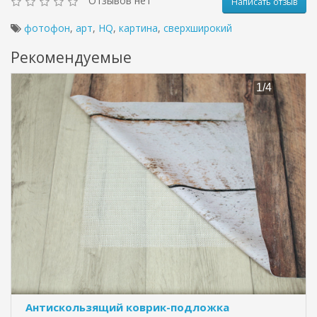
Отзывов нет
Написать отзыв
фотофон
,
арт
,
HQ
,
картина
,
сверхширокий
Рекомендуемые
Антискользящий коврик-подложка