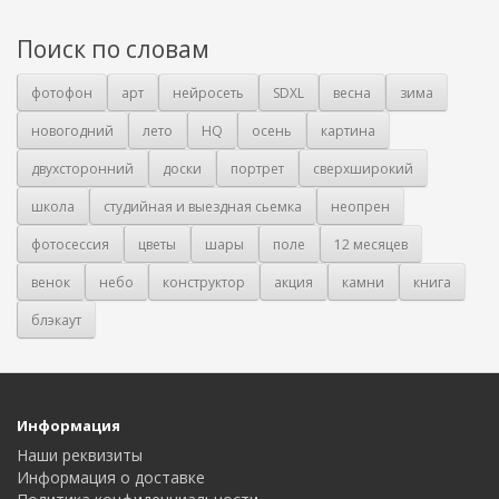
Поиск по словам
фотофон
арт
нейросеть
SDXL
весна
зима
новогодний
лето
HQ
осень
картина
двухсторонний
доски
портрет
сверхширокий
школа
студийная и выездная сьемка
неопрен
фотосессия
цветы
шары
поле
12 месяцев
венок
небо
конструктор
акция
камни
книга
блэкаут
Информация
Наши реквизиты
Информация о доставке