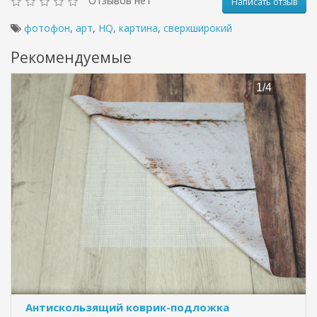
Отзывов нет
Написать отзыв
фотофон
,
арт
,
HQ
,
картина
,
сверхширокий
Рекомендуемые
Антискользящий коврик-подложка