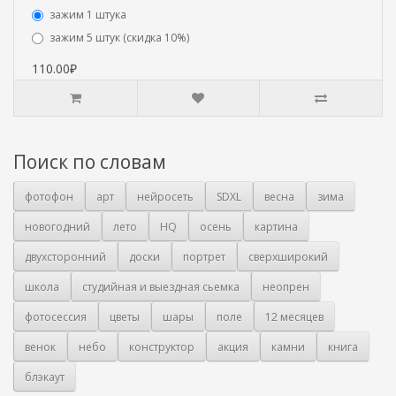
зажим 1 штука
зажим 5 штук (скидка 10%)
110.00₽
Поиск по словам
фотофон
арт
нейросеть
SDXL
весна
зима
новогодний
лето
HQ
осень
картина
двухсторонний
доски
портрет
сверхширокий
школа
студийная и выездная сьемка
неопрен
фотосессия
цветы
шары
поле
12 месяцев
венок
небо
конструктор
акция
камни
книга
блэкаут