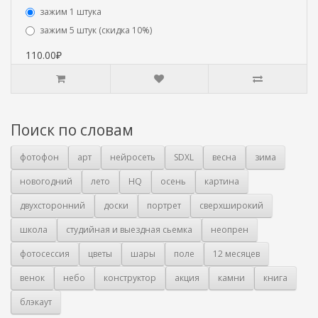
зажим 1 штука
зажим 5 штук (скидка 10%)
110.00₽
Поиск по словам
фотофон
арт
нейросеть
SDXL
весна
зима
новогодний
лето
HQ
осень
картина
двухсторонний
доски
портрет
сверхширокий
школа
студийная и выездная сьемка
неопрен
фотосессия
цветы
шары
поле
12 месяцев
венок
небо
конструктор
акция
камни
книга
блэкаут