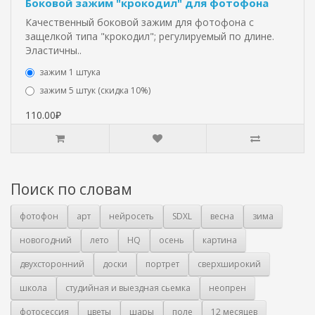
Боковой зажим "крокодил" для фотофона
Качественный боковой зажим для фотофона с
защелкой типа "крокодил"; регулируемый по длине.
Эластичны..
зажим 1 штука
зажим 5 штук (скидка 10%)
110.00₽
Поиск по словам
фотофон
арт
нейросеть
SDXL
весна
зима
новогодний
лето
HQ
осень
картина
двухсторонний
доски
портрет
сверхширокий
школа
студийная и выездная сьемка
неопрен
фотосессия
цветы
шары
поле
12 месяцев