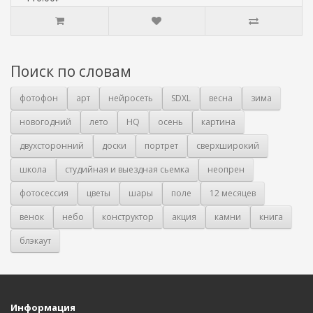
Поиск по словам
фотофон
арт
нейросеть
SDXL
весна
зима
новогодний
лето
HQ
осень
картина
двухсторонний
доски
портрет
сверхширокий
школа
студийная и выездная сьемка
неопрен
фотосессия
цветы
шары
поле
12 месяцев
венок
небо
конструктор
акция
камни
книга
блэкаут
Информация