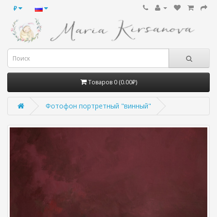
₽
Товаров 0 (0.00₽)
Фотофон портретный "винный"