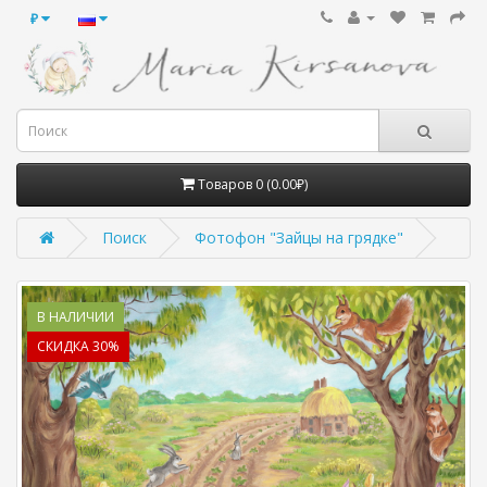
₽
Товаров 0 (0.00₽)
Поиск
Фотофон "Зайцы на грядке"
В НАЛИЧИИ
СКИДКА 30%