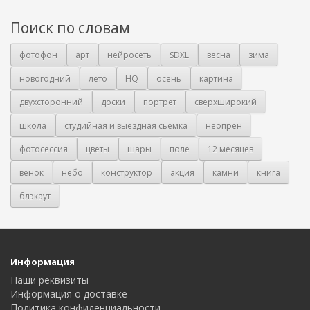
Поиск по словам
фотофон
арт
нейросеть
SDXL
весна
зима
новогодний
лето
HQ
осень
картина
двухсторонний
доски
портрет
сверхширокий
школа
студийная и выездная сьемка
неопрен
фотосессия
цветы
шары
поле
12 месяцев
венок
небо
конструктор
акция
камни
книга
блэкаут
Информация
Наши реквизиты
Информация о доставке
Политика конфиденциальности