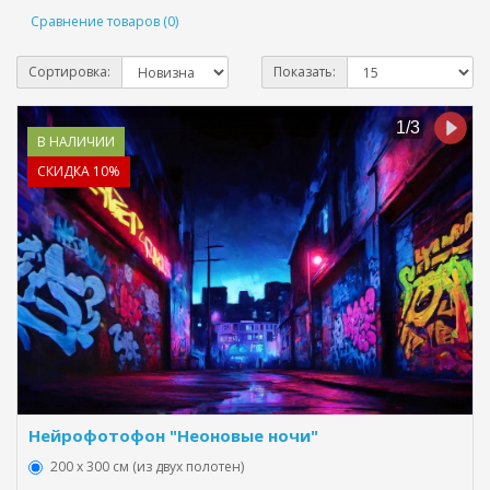
Сравнение товаров (0)
Сортировка:
Показать:
В НАЛИЧИИ
СКИДКА 10%
Нейрофотофон "Неоновые ночи"
200 х 300 см (из двух полотен)