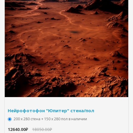
Нейрофотофон "Юпитер" стена/пол
200 х 280 стена + 150 х 280 пол в наличии
12640.00₽
18050.00₽