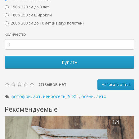
150 х 220 см до 3 лет
180 х 250 см широкий
200 х 300 см до 10 лет (из двух полотен)
Количество
Купить
Отзывов нет
Написать отзыв
фотофон
,
арт
,
нейросеть
,
SDXL
,
осень
,
лето
Рекомендуемые