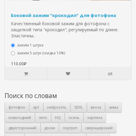
Боковой зажим "крокодил" для фотофона
Качественный боковой зажим для фотофона с
защелкой типа "крокодил"; регулируемый по длине.
Эластичны..
зажим 1 штука
зажим 5 штук (скидка 10%)
110.00₽
Поиск по словам
фотофон
арт
нейросеть
SDXL
весна
зима
новогодний
лето
HQ
осень
картина
двухсторонний
доски
портрет
сверхширокий