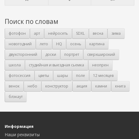
Поиск по словам
фотофон
арт
нейросеть
SDXL
весна
зима
новогодний
лето
HQ
осень
картина
двухсторонний
доски
портрет
сверхширокий
школа
студийная и выездная сьемка
неопрен
фотосессия
цветы
шары
поле
12 месяцев
венок
небо
конструктор
акция
камни
книга
блэкаут
Информация
Наши реквизиты