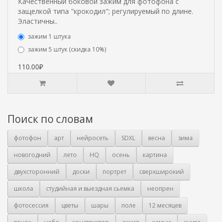
Качественный боковой зажим для фотофона с
защелкой типа "крокодил"; регулируемый по длине.
Эластичны..
зажим 1 штука
зажим 5 штук (скидка 10%)
110.00₽
Поиск по словам
фотофон
арт
нейросеть
SDXL
весна
зима
новогодний
лето
HQ
осень
картина
двухсторонний
доски
портрет
сверхширокий
школа
студийная и выездная сьемка
неопрен
фотосессия
цветы
шары
поле
12 месяцев