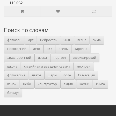
110.00₽
Поиск по словам
фотофон
арт
нейросеть
SDXL
весна
зима
новогодний
лето
HQ
осень
картина
двухсторонний
доски
портрет
сверхширокий
школа
студийная и выездная сьемка
неопрен
фотосессия
цветы
шары
поле
12 месяцев
венок
небо
конструктор
акция
камни
книга
блэкаут